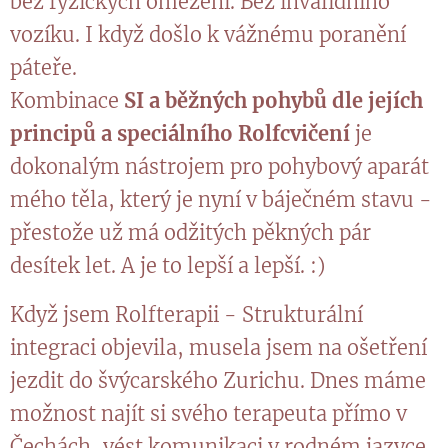
bez fyzických omezení. Bez invalidního
vozíku. I když došlo k vážnému poranění
páteře.
Kombinace
SI a běžných pohybů dle jejích
principů a speciálního Rolfcvičení
je
dokonalým nástrojem pro pohybový aparát
mého těla, který je nyní v báječném stavu -
přestože už má odžitých pěkných pár
desítek let. A je to lepší a lepší. :)
Když jsem Rolfterapii - Strukturální
integraci objevila, musela jsem na ošetření
jezdit do švýcarského Zurichu. Dnes máme
možnost najít si svého terapeuta přímo v
Čechách, vést komunikaci v rodném jazyce.