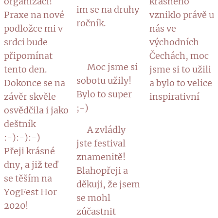
organizaci!
krásného
im se na druhy
Praxe na nové
vzniklo právě u
ročník.
podložce mi v
nás ve
srdci bude
východních
připomínat
Čechách, moc
🔹Moc jsme si
tento den.
jsme si to užili
sobotu užily!
Dokonce se na
a bylo to velice
Bylo to super
závěr skvěle
inspirativní 🙏
;-)
osvědčila i jako
deštník
🔹A zvládly
:-):-):-)
jste festival
Přeji krásné
znamenitě!
dny, a již teď
Blahopřeji a
se těším na
děkuji, že jsem
YogFest Hor
se mohl
2020!
zúčastnit