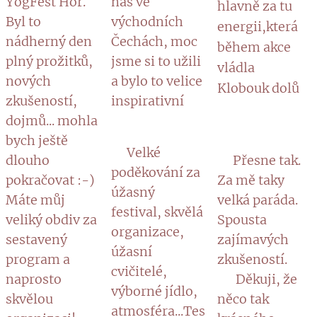
YogFest Hor.
nás ve
hlavně za tu
Byl to
východních
energii,která
nádherný den
Čechách, moc
během akce
plný prožitků,
jsme si to užili
vládla ❤️ 👏
nových
a bylo to velice
Klobouk dolů
zkušeností,
inspirativní 🙏
🌸
dojmů... mohla
bych ještě
🔹Velké
dlouho
🔹Přesne tak.
poděkování za
pokračovat :-)
Za mě taky
úžasný
Máte můj
velká paráda.
festival, skvělá
veliký obdiv za
Spousta
organizace,
sestavený
zajímavých
úžasní
program a
zkušeností.
cvičitelé,
naprosto
🔹 Děkuji, že
výborné jídlo,
skvělou
něco tak
atmosféra...Tes