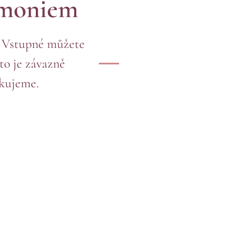
rmoniem
e. Vstupné můžete
to je závazně
ěkujeme.