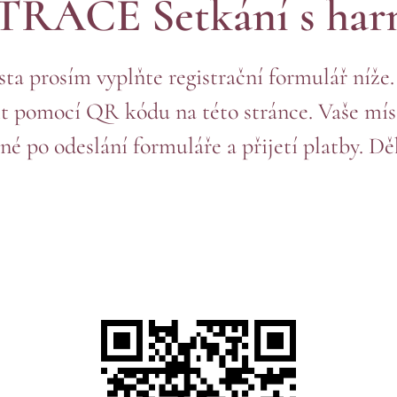
RACE Setkání s ha
sta prosím vyplňte registrační formulář níž
t pomocí QR kódu na této stránce. Vaše mís
né po odeslání formuláře a přijetí platby. D