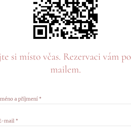
te si místo včas. Rezervaci vám p
mailem.
Jméno a příjmení
E-mail