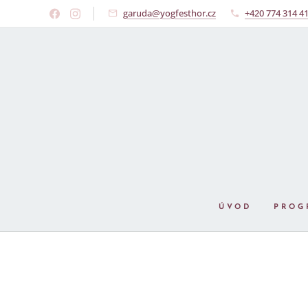
garuda@yogfesthor.cz
+420 774 314 4
ÚVOD
PROG